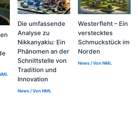
Die umfassende
Westerfleht – Ein
Analyse zu
verstecktes
gen
Nikkanyakiu: Ein
Schmuckstück im
Phänomen an der
Norden
de
Schnittstelle von
News
/ Von
NML
Tradition und
NML
Innovation
News
/ Von
NML