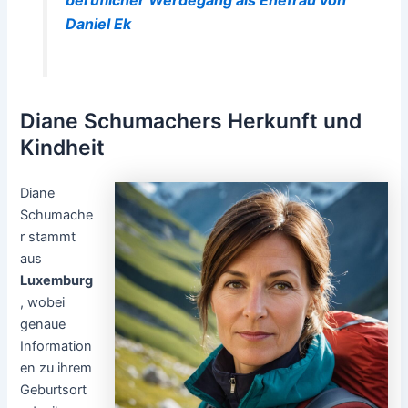
beruflicher Werdegang als Ehefrau von
Daniel Ek
Diane Schumachers Herkunft und
Kindheit
Diane
Schumache
r stammt
aus
Luxemburg
, wobei
genaue
Information
en zu ihrem
Geburtsort