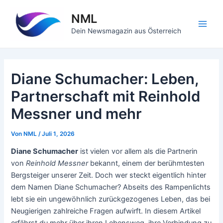
Zum
NML
Inhalt
springen
Main
Dein Newsmagazin aus Österreich
Men
Diane Schumacher: Leben,
Partnerschaft mit Reinhold
Messner und mehr
Von
NML
/
Juli 1, 2026
Diane Schumacher
ist vielen vor allem als die Partnerin
von
Reinhold Messner
bekannt, einem der berühmtesten
Bergsteiger unserer Zeit. Doch wer steckt eigentlich hinter
dem Namen Diane Schumacher? Abseits des Rampenlichts
lebt sie ein ungewöhnlich zurückgezogenes Leben, das bei
Neugierigen zahlreiche Fragen aufwirft. In diesem Artikel