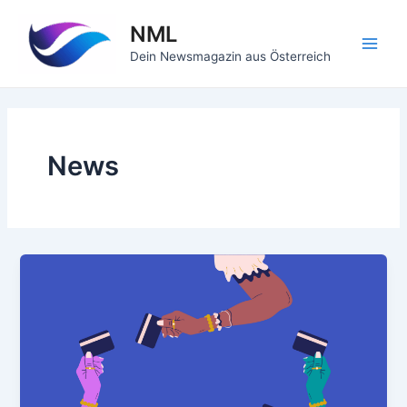
Zum
NML
Inhalt
springen
Main
Dein Newsmagazin aus Österreich
Men
News